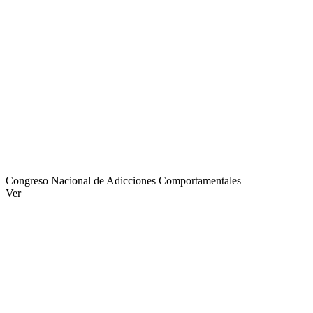
Congreso Nacional de Adicciones Comportamentales
Ver