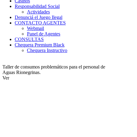
Casinos
Responsabilidad Social
Actividades
Denunciá el Juego Ilegal
CONTACTO AGENTES
Webmail
Panel de Agentes
CONSULTAS
Chequera Premium Black
Chequera Instructivo
Taller de consumos problemáticos para el personal de
Aguas Rionegrinas.
Ver