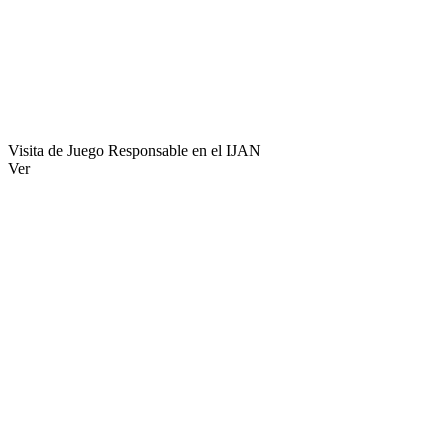
Visita de Juego Responsable en el IJAN
Ver